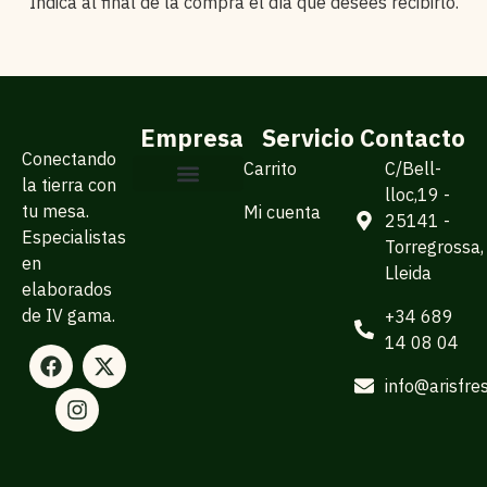
Indica al final de la compra el día que desees recibirlo.
Empresa
Servicio
Contacto
Conectando
Carrito
C/Bell-
la tierra con
lloc,19 -
tu mesa.
Mi cuenta
Sobre Arisfresc
Para empresas
25141 -
Especialistas
Torregrossa,
en
Lleida
elaborados
de IV gama.
+34 689
14 08 04
info@arisfre