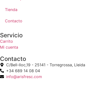
Tienda
Contacto
Servicio
Carrito
Mi cuenta
Contacto
C/Bell-lloc,19 - 25141 - Torregrossa, Lleida
+34 689 14 08 04
info@arisfresc.com
© 2026 Hecho con 🌶️🌶️ por Red Peppers Agency
Aviso legal
Política de privacidad
Política de cookies
Condic