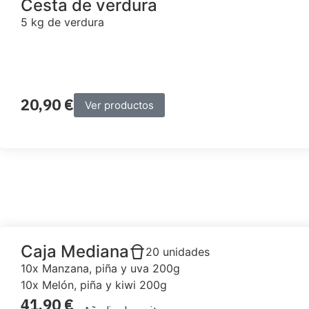
Cesta de verdura
5 kg de verdura
20,90
€
Ver productos
Caja Mediana
20 unidades
10x Manzana, piña y uva 200g
10x Melón, piña y kiwi 200g
41,90
€