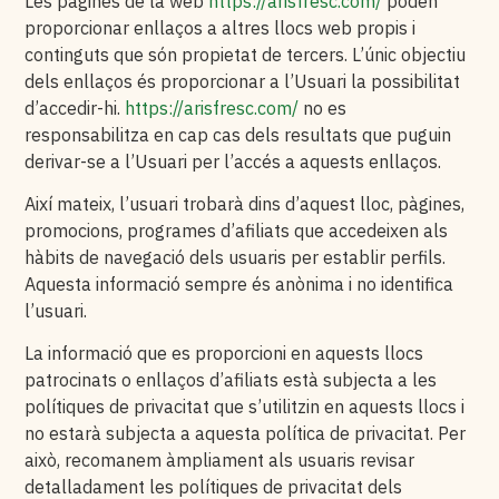
Les pàgines de la web
https://arisfresc.com/
poden
proporcionar enllaços a altres llocs web propis i
continguts que són propietat de tercers. L’únic objectiu
dels enllaços és proporcionar a l’Usuari la possibilitat
d’accedir-hi.
https://arisfresc.com/
no es
responsabilitza en cap cas dels resultats que puguin
derivar-se a l’Usuari per l’accés a aquests enllaços.
Així mateix, l’usuari trobarà dins d’aquest lloc, pàgines,
promocions, programes d’afiliats que accedeixen als
hàbits de navegació dels usuaris per establir perfils.
Aquesta informació sempre és anònima i no identifica
l’usuari.
La informació que es proporcioni en aquests llocs
patrocinats o enllaços d’afiliats està subjecta a les
polítiques de privacitat que s’utilitzin en aquests llocs i
no estarà subjecta a aquesta política de privacitat. Per
això, recomanem àmpliament als usuaris revisar
detalladament les polítiques de privacitat dels