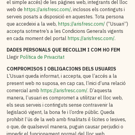
el simple accés) de les pàgines web, integrants del lloc
web de
https://arisfresc.com/
, inclosos els continguts i
serveis posats a disposició en aquestes. Tota persona
que accedeixi a la web,
https://arisfresc.com/
(“Usuari”)
accepta sotmetre’s a les Condicions Generals vigents
en cada moment del portal
https://arisfresc.com/
.
DADES PERSONALS QUE RECOLLIM I COM HO FEM
Llegir
Política de Privacitat
COMPROMISOS I OBLIGACIONS DELS USUARIS
L’Usuari queda informat, i accepta, que l’accés a la
present web no suposa, en cap cas, l’inici d’una relació
comercial amb
https://arisfresc.com/
. D’aquesta
manera, l’usuari es compromet a utilitzar el lloc web,
els seus serveis i continguts sense contravenir la
legislació vigent, la bona fe i l’ordre públic. Queda
prohibit l’ús de la web amb finalitats il·lícites o lesives,
o que, de qualsevol manera, puguin causar perjudici o
impedir el funcionament normal del lloc web.