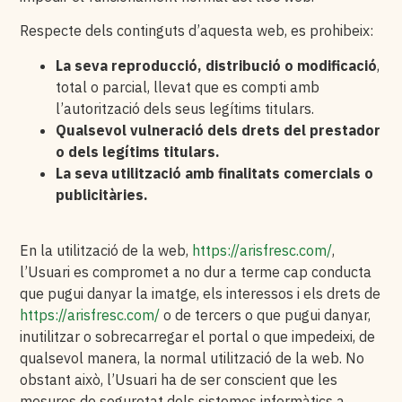
Respecte dels continguts d’aquesta web, es prohibeix:
La seva reproducció, distribució o modificació
,
total o parcial, llevat que es compti amb
l’autorització dels seus legítims titulars.
Qualsevol vulneració dels drets del prestador
o dels legítims titulars.
La seva utilització amb finalitats comercials o
publicitàries.
En la utilització de la web,
https://arisfresc.com/
,
l’Usuari es compromet a no dur a terme cap conducta
que pugui danyar la imatge, els interessos i els drets de
https://arisfresc.com/
o de tercers o que pugui danyar,
inutilitzar o sobrecarregar el portal o que impedeixi, de
qualsevol manera, la normal utilització de la web. No
obstant això, l’Usuari ha de ser conscient que les
mesures de seguretat dels sistemes informàtics a