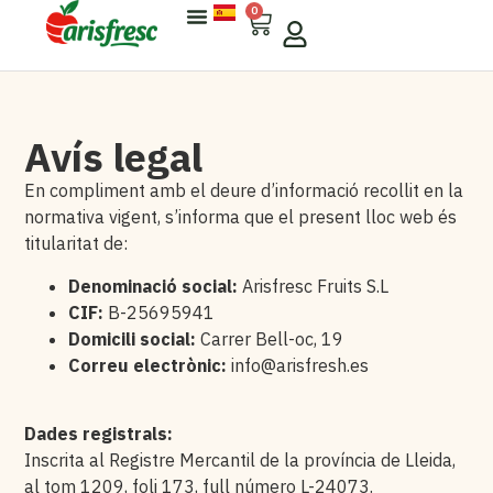
0
Sobre Arisfresc
Per A Empreses
Avís legal
En compliment amb el deure d’informació recollit en la
normativa vigent, s’informa que el present lloc web és
titularitat de:
Denominació social:
Arisfresc Fruits S.L
CIF:
B-25695941
Domicili social:
Carrer Bell-oc, 19
Correu electrònic:
info@arisfresh.es
Dades registrals:
Inscrita al Registre Mercantil de la província de Lleida,
al tom 1209, foli 173, full número L-24073.