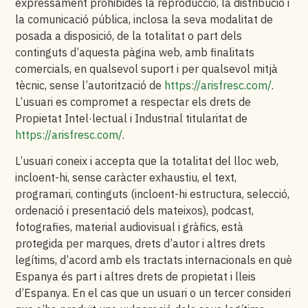
expressament prohibides la reproducció, la distribució i
la comunicació pública, inclosa la seva modalitat de
posada a disposició, de la totalitat o part dels
continguts d’aquesta pàgina web, amb finalitats
comercials, en qualsevol suport i per qualsevol mitjà
tècnic, sense l’autorització de
https://arisfresc.com/
.
L’usuari es compromet a respectar els drets de
Propietat Intel·lectual i Industrial titularitat de
https://arisfresc.com/
.
L’usuari coneix i accepta que la totalitat del lloc web,
incloent-hi, sense caràcter exhaustiu, el text,
programari, continguts (incloent-hi estructura, selecció,
ordenació i presentació dels mateixos), podcast,
fotografies, material audiovisual i gràfics, està
protegida per marques, drets d’autor i altres drets
legítims, d’acord amb els tractats internacionals en què
Espanya és part i altres drets de propietat i lleis
d’Espanya. En el cas que un usuari o un tercer consideri