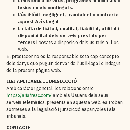
L’existència de virus, programes maliciosos o
lesius en els continguts.
L’ús il·lícit, negligent, fraudulent o contrari a
aquest Avís Legal.
La falta de licitud, qualitat, fiabilitat, utilitat i
disponibilitat dels serveis prestats per
tercers
i posats a disposició dels usuaris al lloc
web.
El prestador no es fa responsable sota cap concepte
dels danys que puguin derivar de l’ús il·legal o indegut
de la present pàgina web.
LLEI APLICABLE I JURISDICCIÓ
Amb caràcter general, les relacions entre
https://arisfresc.com/
amb els Usuaris dels seus
serveis telemàtics, presents en aquesta web, es troben
sotmeses a la legislació i jurisdicció espanyoles i als
tribunals.
CONTACTE