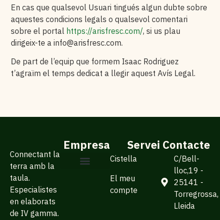
En cas que qualsevol Usuari tingués algun dubte sobre
aquestes condicions legals o qualsevol comentari
sobre el portal
https://arisfresc.com/
, si us plau
dirigeix-te a
info@arisfresc.com
.
De part de l’equip que formem Isaac Rodriguez
t’agraïm el temps dedicat a llegir aquest Avís Legal.
Empresa
Servei
Contacte
Connectant la
Cistella
C/Bell-
terra amb la
lloc,19 -
taula.
El meu
Sobre Arisfresc
Per a empreses
25141 -
Especialistes
compte
Torregrossa,
en elaborats
Lleida
de IV gamma.