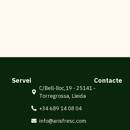
Servei
Contacte
C/Bell-lloc,19 - 25141 -
Torregrossa, Lleida
+34 689 14 08 04
info@arisfresc.com