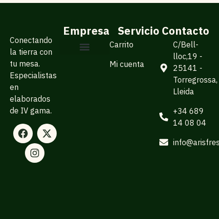
Empresa
Servicio
Contacto
Conectando
Carrito
C/Bell-
la tierra con
lloc,19 -
tu mesa.
Mi cuenta
Sobre Arisfresc
Para empresas
25141 -
Especialistas
Torregrossa,
en
Lleida
elaborados
de IV gama.
+34 689
14 08 04
info@arisfre