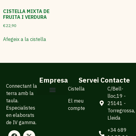
CISTELLA MIXTA DE
FRUITA I VERDURA
€
22,90
Afegeix a la cistella
Empresa
Servei
Contacte
Connectant la
Cistella
C/Bell-
terra amb la
lloc,19 -
taula.
El meu
Sobre Arisfresc
Per a empreses
25141 -
Especialistes
compte
Torregrossa,
en elaborats
Lleida
de IV gamma.
+34 689