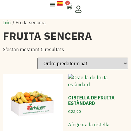
0
Sobre Arisfresc
Per A Empreses
Inici
/ Fruita sencera
FRUITA SENCERA
S'estan mostrant 5 resultats
CISTELLA DE FRUITA
ESTÀNDARD
€
23,90
Afegeix a la cistella