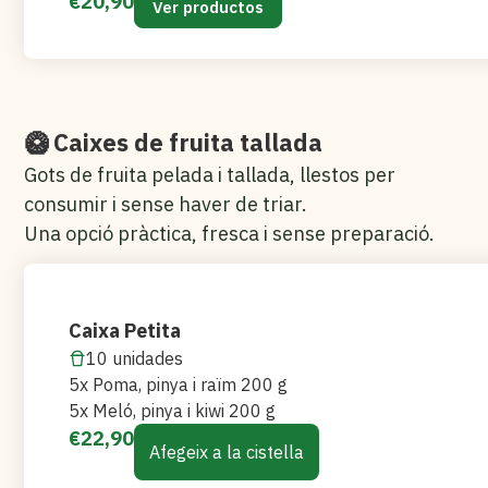
€
20,90
Ver productos
🥝 Caixes de fruita tallada
Gots de fruita pelada i tallada, llestos per
consumir i sense haver de triar.
Una opció pràctica, fresca i sense preparació.
Caixa Petita
10 unidades
5x Poma, pinya i raïm 200 g
5x Meló, pinya i kiwi 200 g
€
22,90
Afegeix a la cistella