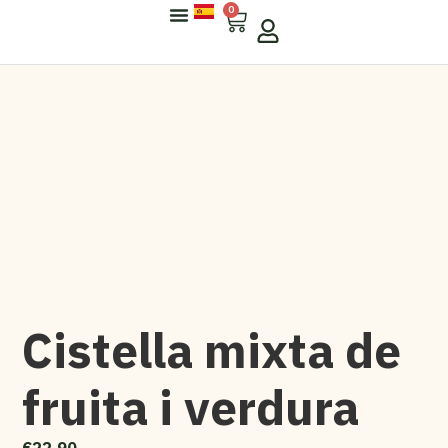
0
Sobre Arisfresc
Per A Empreses
Cistella mixta de
fruita i verdura
€
22,90