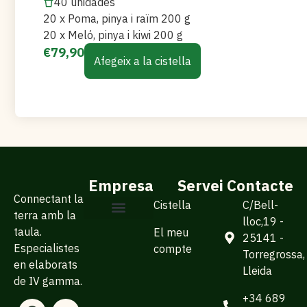
40 unidades
20 x Poma, pinya i raïm 200 g
20 x Meló, pinya i kiwi 200 g
€
79,90
Afegeix a la cistella
Empresa
Servei
Contacte
Connectant la
Cistella
C/Bell-
terra amb la
lloc,19 -
taula.
El meu
Sobre Arisfresc
Per a empreses
25141 -
Especialistes
compte
Torregrossa,
en elaborats
Lleida
de IV gamma.
+34 689