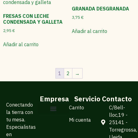
GRANADA DESGRANADA
FRESAS CON LECHE
3,75
€
CONDENSADA Y GALLETA
2,95
€
Añadir al carrito
Añadir al carrito
1
2
→
Empresa
Servicio
Contacto
Conectando
Carrito
C/Bell-
la tierra con
lloc,19 -
tu mesa.
Mi cuenta
Sobre Arisfresc
Para empresas
25141 -
Especialistas
Torregrossa,
en
Lleida