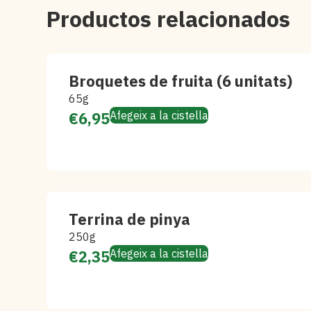
Productos relacionados
Broquetes de fruita (6 unitats)
65g
€
6,95
Afegeix a la cistella
Terrina de pinya
250g
€
2,35
Afegeix a la cistella