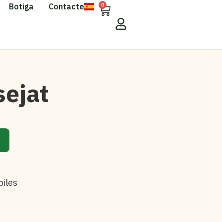
Botiga
Contacte
0
sejat
biles