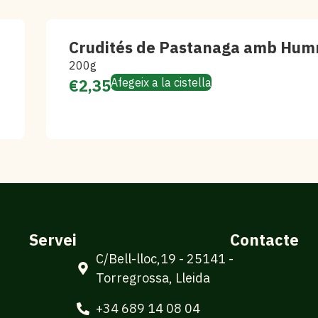
Crudités de Pastanaga amb Hu
200g
€
2,35
Afegeix a la cistella
Servei
Contacte
C/Bell-lloc,19 - 25141 -
Torregrossa, Lleida
+34 689 14 08 04