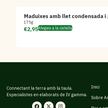
Maduixes amb llet condensada i 
175g
€
2,95
Afegeix a la cistella
Inici
Connectant la terra amb la taula.
Especialistes en elaborats de IV gamma.
Sobre Ar