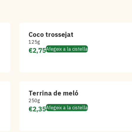
Coco trossejat
125g
€
2,75
Afegeix a la cistella
Terrina de meló
250g
€
2,35
Afegeix a la cistella