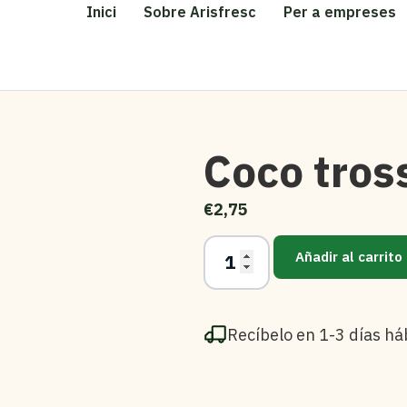
Inici
Sobre Arisfresc
Per a empreses
Coco tros
€
2,75
Añadir al carrito
Recíbelo en 1-3 días há