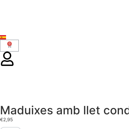
0
Maduixes amb llet cond
€
2,95