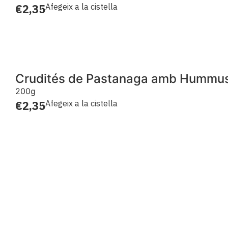
€
2,35
Afegeix a la cistella
Crudités de Pastanaga amb Hummu
200g
€
2,35
Afegeix a la cistella