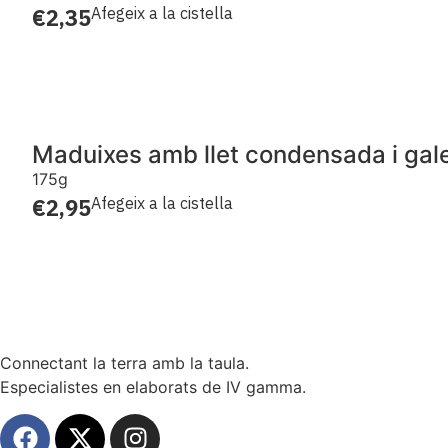
€
2,35
Afegeix a la cistella
Maduixes amb llet condensada i gal
175g
€
2,95
Afegeix a la cistella
Connectant la terra amb la taula.
Especialistes en elaborats de IV gamma.