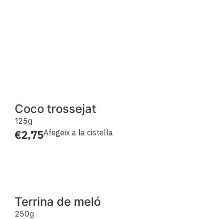
Coco trossejat
125g
€
2,75
Afegeix a la cistella
Terrina de meló
250g